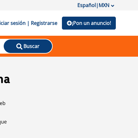
Español
|
MXN
iciar sesión | Registrarse
¡Pon un anuncio!
Buscar
na
web
que