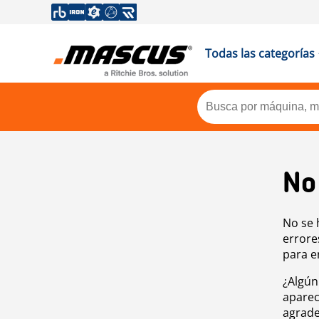
Todas las categorías
No
No se 
errore
para e
¿Algún
aparec
agrade