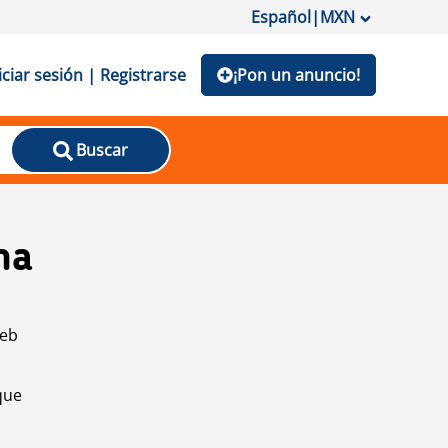
Español
|
MXN
iciar sesión | Registrarse
¡Pon un anuncio!
Buscar
na
web
que