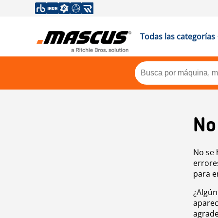
Todas las categorías
No
No se 
errore
para e
¿Algún
aparec
agrade