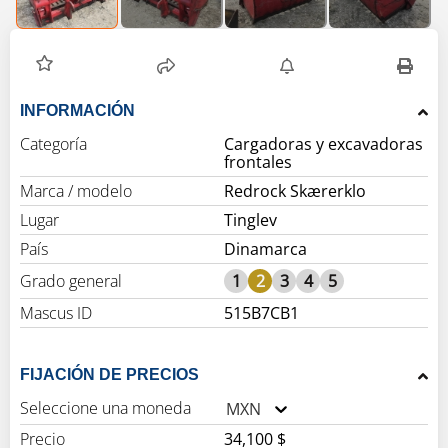
INFORMACIÓN
Categoría
Cargadoras y excavadoras
frontales
Marca / modelo
Redrock Skærerklo
Lugar
Tinglev
País
Dinamarca
Grado general
1
2
3
4
5
Mascus ID
515B7CB1
FIJACIÓN DE PRECIOS
Seleccione una moneda
MXN
Precio
34,100 $