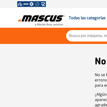
Todas las categorías
No
No se 
errore
para e
¿Algún
aparec
agrade