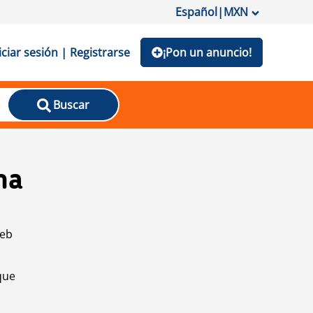
Español
|
MXN
iciar sesión | Registrarse
¡Pon un anuncio!
Buscar
na
web
que