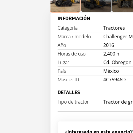
INFORMACIÓN
Categoría
Tractores
Marca / modelo
Challenger 
Año
2016
Horas de uso
2,400 h
Lugar
Cd. Obregon
País
México
Mascus ID
4C75946D
DETALLES
Tipo de tractor
Tractor de g
¿Interesado en este anuncio?