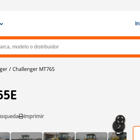
In
ger
Challenger MT765
65E
úsqueda
Imprimir
7