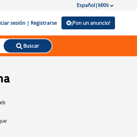
Español
|
MXN
iciar sesión | Registrarse
¡Pon un anuncio!
Buscar
na
web
que