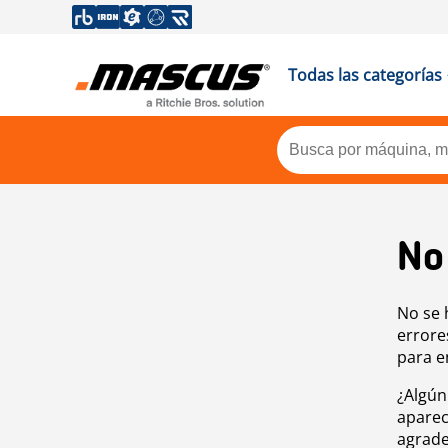
Todas las categorías
No
No se 
errore
para e
¿Algún
aparec
agrade