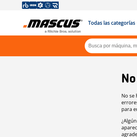
Todas las categorías
No
No se 
errore
para e
¿Algún
aparec
agrade