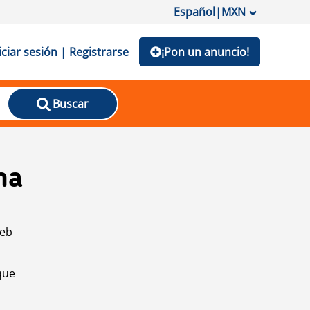
Español
|
MXN
iciar sesión | Registrarse
¡Pon un anuncio!
Buscar
na
web
que