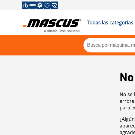
Todas las categorías
No
No se 
errore
para e
¿Algún
aparec
agrade