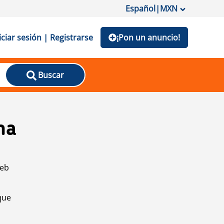
Español
|
MXN
iciar sesión | Registrarse
¡Pon un anuncio!
Buscar
na
web
que