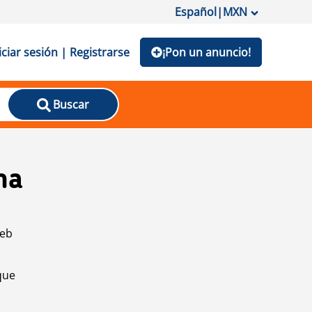
Español
|
MXN
iciar sesión | Registrarse
¡Pon un anuncio!
Buscar
na
web
que