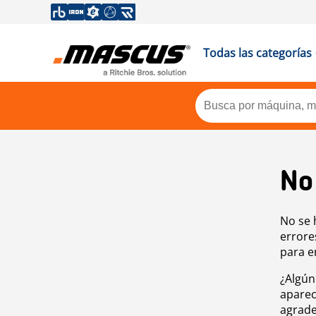
Todas las categorías
No
No se 
errore
para e
¿Algún
aparec
agrade