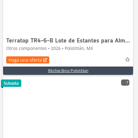
Terratop TR4-6-B Lote de Estantes para Almacen (Si
Otros componentes • 2026 • Polotitlán, MX
Haga una oferta
Ritchie Bros Polotitlan
7
Subasta