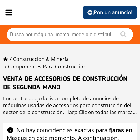
¡Pon un anuncio!
Construccion & Minería
Componentes Para Construcción
VENTA DE ACCESORIOS DE CONSTRUCCIÓN
DE SEGUNDA MANO
Encuentre abajo la lista completa de anuncios de
máquinas usadas de accesorios para construcción del
sector de la construcción. Haga Clic en todas las marcas
de equipo usado accesorios para construcción si quiere
comprobar las máquinas usadas disponibles de
No hay coincidencias exactas para
en
fjaras
accesorios para construcción ordenadas por marca o si
Mascus en este momento. A continuación,
desea mejorar los resultados de búsqueda de equipo