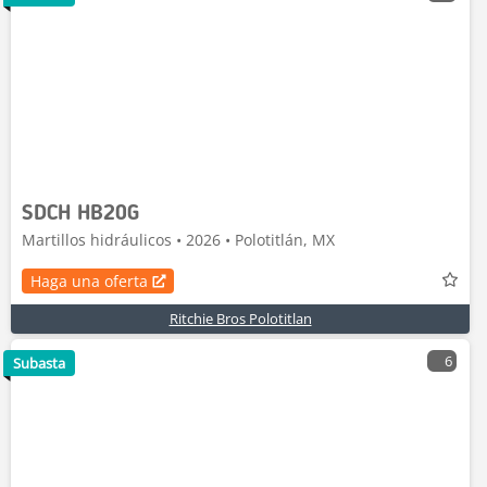
SDCH HB20G
Martillos hidráulicos • 2026 • Polotitlán, MX
Haga una oferta
Ritchie Bros Polotitlan
6
Subasta