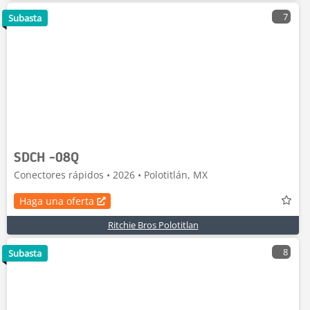
7
Subasta
SDCH -08Q
Conectores rápidos • 2026 • Polotitlán, MX
Haga una oferta
Ritchie Bros Polotitlan
8
Subasta