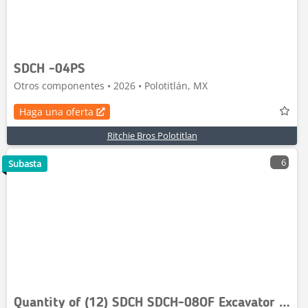
SDCH -04PS
Otros componentes • 2026 • Polotitlán, MX
Haga una oferta
Ritchie Bros Polotitlan
6
Subasta
Quantity of (12) SDCH SDCH-08OF Excavator Oil Fil