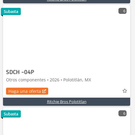
6
Subasta
SDCH -04P
Otros componentes • 2026 • Polotitlán, MX
Haga una oferta
Ritchie Bros Polotitlan
6
Subasta