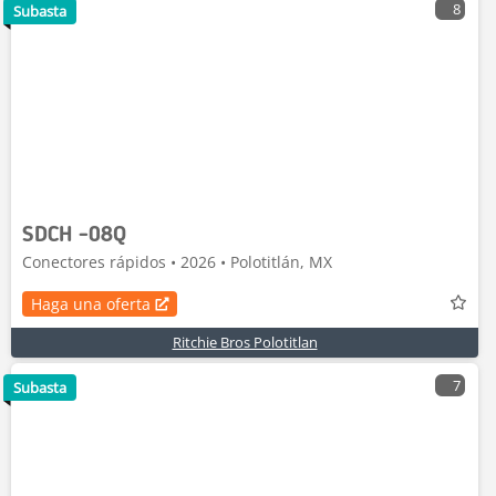
8
Subasta
SDCH -08Q
Conectores rápidos • 2026 • Polotitlán, MX
Haga una oferta
Ritchie Bros Polotitlan
7
Subasta