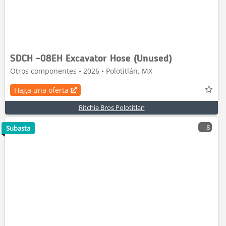
SDCH -08EH Excavator Hose (Unused)
Otros componentes • 2026 • Polotitlán, MX
Haga una oferta
Ritchie Bros Polotitlan
8
Subasta