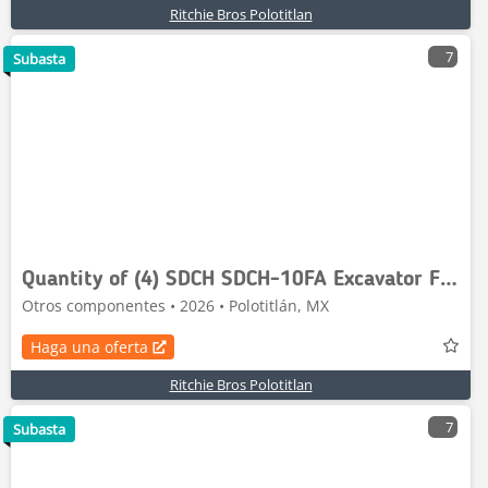
Ritchie Bros Polotitlan
7
Subasta
Quantity of (4) SDCH SDCH-10FA Excavator Filter a
Otros componentes • 2026 • Polotitlán, MX
Haga una oferta
Ritchie Bros Polotitlan
7
Subasta