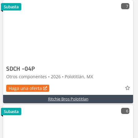
7
Subasta
SDCH -04P
Otros componentes • 2026 • Polotitlán, MX
Haga una oferta
Ritchie Bros Polotitlan
6
Subasta