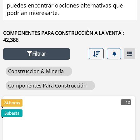
puedes encontrar opciones alternativas que
usado de accesorios para construcción seleccionando
podrían interesarte.
los filtros en la herramienta de navegación situada en el
lado izquierdo.
COMPONENTES PARA CONSTRUCCIÓN A LA VENTA :
42,386
Filtrar
Construccion & Minería
Componentes Para Construcción
10
24 horas
Subasta