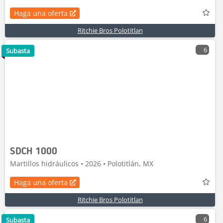
Haga una oferta
Ritchie Bros Polotitlan
6
Subasta
SDCH 1000
Martillos hidráulicos • 2026 • Polotitlán, MX
Haga una oferta
Ritchie Bros Polotitlan
6
Subasta