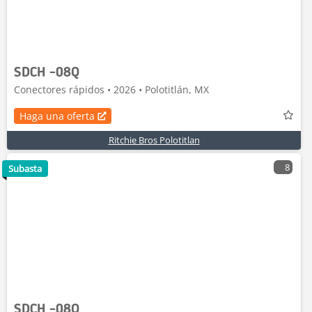
SDCH -08Q
Conectores rápidos • 2026 • Polotitlán, MX
Haga una oferta
Ritchie Bros Polotitlan
8
Subasta
SDCH -08Q