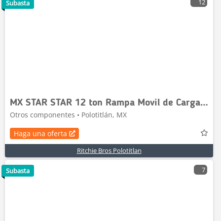
12
Subasta
MX STAR STAR 12 ton Rampa Movil de Carga / Ramp (Unus
Otros componentes • Polotitlán, MX
Haga una oferta
Ritchie Bros Polotitlan
7
Subasta