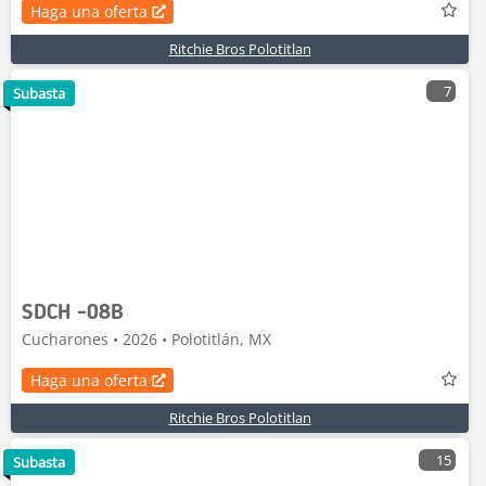
Haga una oferta
Ritchie Bros Polotitlan
7
Subasta
SDCH -08B
Cucharones • 2026 • Polotitlán, MX
Haga una oferta
Ritchie Bros Polotitlan
15
Subasta