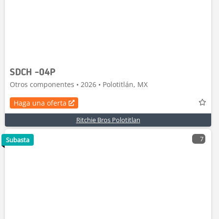
SDCH -04P
Otros componentes • 2026 • Polotitlán, MX
Haga una oferta
Ritchie Bros Polotitlan
7
Subasta