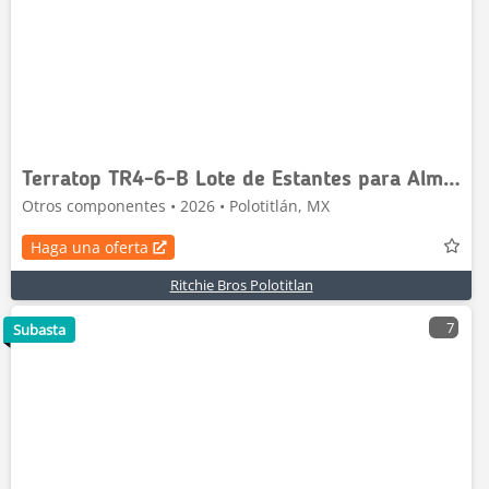
Terratop TR4-6-B Lote de Estantes para Almacen (Si
Otros componentes • 2026 • Polotitlán, MX
Haga una oferta
Ritchie Bros Polotitlan
7
Subasta