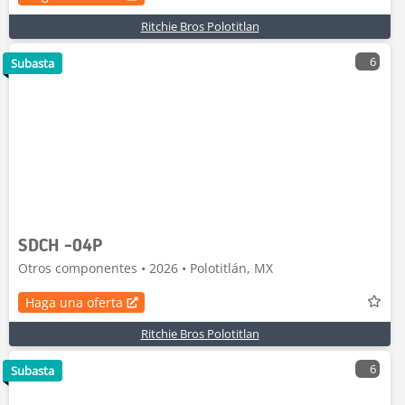
Ritchie Bros Polotitlan
6
Subasta
SDCH -04P
Otros componentes • 2026 • Polotitlán, MX
Haga una oferta
Ritchie Bros Polotitlan
6
Subasta