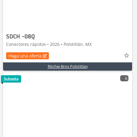
SDCH -08Q
Conectores rápidos • 2026 • Polotitlán, MX
Haga una oferta
Ritchie Bros Polotitlan
6
Subasta