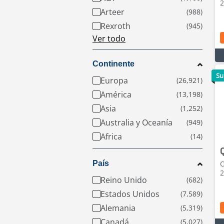
2
Arteer
Rexroth
Ver todo
Continente
Su
Europa
América
Asia
Australia y Oceanía
Africa
País
O
2
Reino Unido
Estados Unidos
Alemania
Canadá