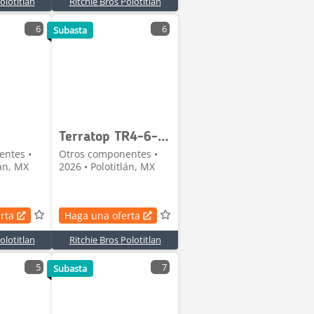
olotitlan
Ritchie Bros Polotitlan
6
6
Subasta
Terratop TR4-6-B Lote de Estantes para Almacen (Si
entes •
Otros componentes •
lán, MX
2026 • Polotitlán, MX
rta
Haga una oferta
olotitlan
Ritchie Bros Polotitlan
5
7
Subasta