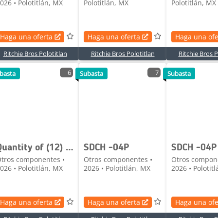
026 • Polotitlán, MX
Polotitlán, MX
Polotitlán, MX
Haga una oferta
Haga una oferta
Haga una ofe
Ritchie Bros Polotitlan
Ritchie Bros Polotitlan
Ritchie Bros P
6
7
basta
Subasta
Subasta
Quantity of (12) SDCH SDCH-08OF Excavator Oil Fil
SDCH -04P
SDCH -04P
tros componentes •
Otros componentes •
Otros compon
026 • Polotitlán, MX
2026 • Polotitlán, MX
2026 • Polotit
Haga una oferta
Haga una oferta
Haga una ofe