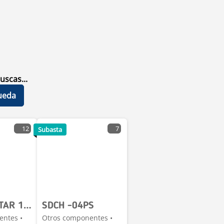
uscas...
ueda
12
7
Subasta
MX STAR STAR 12 ton Rampa Movil de Carga / Ramp (Unus
SDCH -04PS
entes •
Otros componentes •