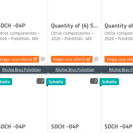
SDCH -04P
Quantity of (4) SDCH SDCH-10FA Excavator Filter a
tros componentes •
Otros componentes •
Otros compon
026 • Polotitlán, MX
2026 • Polotitlán, MX
2026 • Polotit
Haga una oferta
Haga una oferta
Haga una ofe
Ritchie Bros Polotitlan
Ritchie Bros Polotitlan
Ritchie Bros P
7
7
basta
Subasta
Subasta
SDCH -04P
SDCH -04P
SDCH -04P