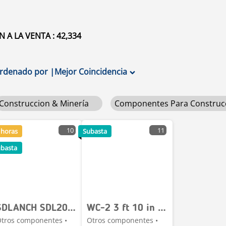
 LA VENTA : 42,334
rdenado por
|
Mejor Coincidencia
Construccion & Minería
Componentes Para Construc
10
11
 horas
Subasta
basta
SDLANCH SDL2030GT
WC-2 3 ft 10 in x 7 ft 2 in 2 Person Baño Portatil
tros componentes •
Otros componentes •