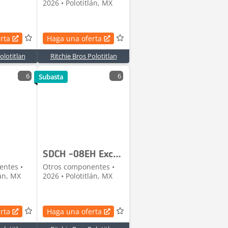
2026 • Polotitlán, MX
rta
Haga una oferta
olotitlan
Ritchie Bros Polotitlan
6
6
Subasta
SDCH -08EH Excavator Hose (Unused)
entes •
Otros componentes •
lán, MX
2026 • Polotitlán, MX
rta
Haga una oferta