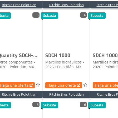
Ritchie Bros Polotitlan
Ritchie Bros Polotitlan
Ritchie Bros P
5
6
basta
Subasta
Subasta
Quantity SDCH-08BT
SDCH 1000
SDCH 1000
tros componentes •
Martillos hidráulicos •
Martillos hidrá
026 • Polotitlán, MX
2026 • Polotitlán, MX
2026 • Polotit
Haga una oferta
Haga una oferta
Haga una ofe
Ritchie Bros Polotitlan
Ritchie Bros Polotitlan
Ritchie Bros P
6
6
basta
Subasta
Subasta