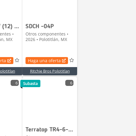
Quantity of (12) SDCH SDCH-08OF Excavator Oil Fil
SDCH -04P
entes •
Otros componentes •
lán, MX
2026 • Polotitlán, MX
rta
Haga una oferta
olotitlan
Ritchie Bros Polotitlan
6
6
Subasta
Terratop TR4-6-B Lote de Estantes para Almacen (Si