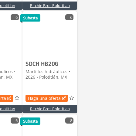
olotitlan
Ritchie Bros Polotitlan
6
6
Subasta
SDCH HB20G
ulicos •
Martillos hidráulicos •
lán, MX
2026 • Polotitlán, MX
rta
Haga una oferta
olotitlan
Ritchie Bros Polotitlan
6
8
Subasta