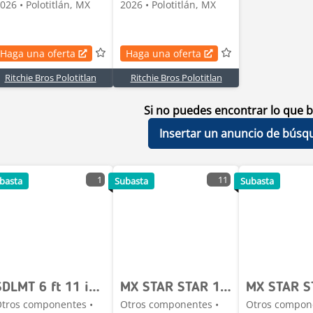
026 • Polotitlán, MX
2026 • Polotitlán, MX
Haga una oferta
Haga una oferta
Ritchie Bros Polotitlan
Ritchie Bros Polotitlan
Si no puedes encontrar lo que b
Insertar un anuncio de búsq
1
11
basta
Subasta
Subasta
SDLMT 6 ft 11 in x 6 ft 3 in 1 Person Skid-Mounted
MX STAR STAR 12 ton Rampa Movil de Carga / Ramp (Unus
tros componentes •
Otros componentes •
Otros compon