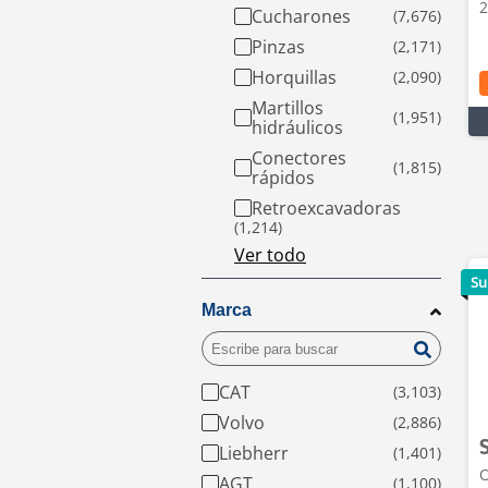
2
Cucharones
Pinzas
Horquillas
Martillos
hidráulicos
Conectores
rápidos
Retroexcavadoras
Ver todo
Su
Marca
CAT
Volvo
Liebherr
O
AGT