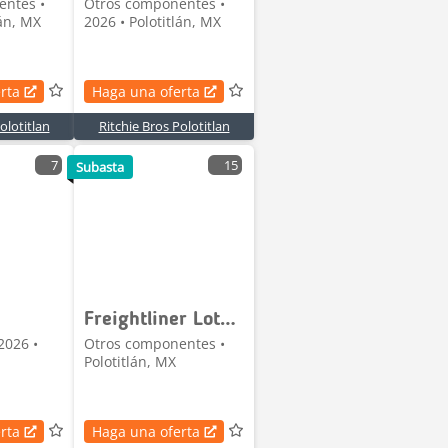
entes •
Otros componentes •
lán, MX
2026 • Polotitlán, MX
rta
Haga una oferta
olotitlan
Ritchie Bros Polotitlan
7
15
Subasta
Freightliner Lote de Refacciones para Camiones Freightliner / S
2026 •
Otros componentes •
Polotitlán, MX
rta
Haga una oferta