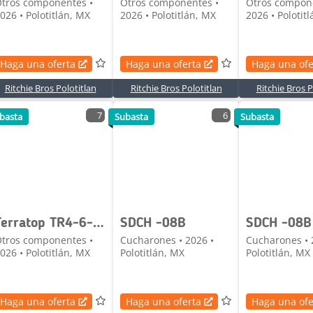
tros componentes •
Otros componentes •
Otros compon
026 • Polotitlán, MX
2026 • Polotitlán, MX
2026 • Polotit
Haga una oferta
Haga una oferta
Haga una ofe
Ritchie Bros Polotitlan
Ritchie Bros Polotitlan
Ritchie Bros P
7
6
basta
Subasta
Subasta
Terratop TR4-6-B Lote de Estantes para Almacen (Si
SDCH -08B
SDCH -08B
tros componentes •
Cucharones • 2026 •
Cucharones • 
026 • Polotitlán, MX
Polotitlán, MX
Polotitlán, MX
Haga una oferta
Haga una oferta
Haga una ofe