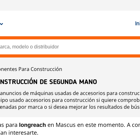
In
entes Para Construcción
ONSTRUCCIÓN DE SEGUNDA MANO
e anuncios de máquinas usadas de accesorios para construcc
uipo usado accesorios para construcción si quiere comprob
denadas por marca o si desea mejorar los resultados de b
onando los filtros en la herramienta de navegación situada 
as para
en Mascus en este momento. A con
longreach
an interesarte.