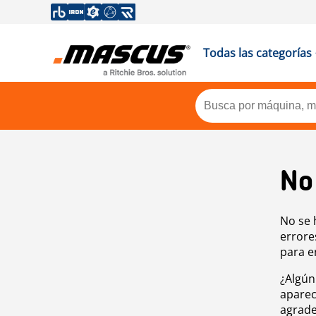
Todas las categorías
No
No se 
errore
para e
¿Algún
aparec
agrade