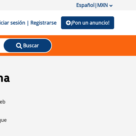
Español
|
MXN
iciar sesión | Registrarse
¡Pon un anuncio!
Buscar
na
web
que