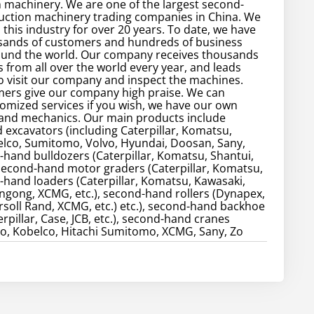
 machinery. We are one of the largest second-
uction machinery trading companies in China. We
 this industry for over 20 years. To date, we have
sands of customers and hundreds of business
ound the world. Our company receives thousands
 from all over the world every year, and leads
 visit our company and inspect the machines.
ers give our company high praise. We can
omized services if you wish, we have our own
 and mechanics. Our main products include
excavators (including Caterpillar, Komatsu,
elco, Sumitomo, Volvo, Hyundai, Doosan, Sany,
d-hand bulldozers (Caterpillar, Komatsu, Shantui,
, second-hand motor graders (Caterpillar, Komatsu,
d-hand loaders (Caterpillar, Komatsu, Kawasaki,
gong, XCMG, etc.), second-hand rollers (Dynapex,
soll Rand, XCMG, etc.) etc.), second-hand backhoe
rpillar, Case, JCB, etc.), second-hand cranes
o, Kobelco, Hitachi Sumitomo, XCMG, Sany, Zo