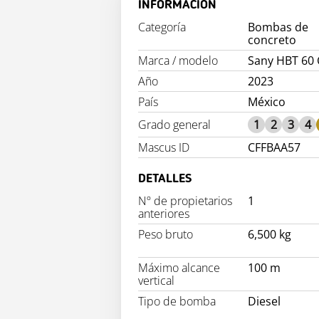
INFORMACIÓN
Categoría
Bombas de
concreto
Marca / modelo
Sany HBT 60 
Año
2023
País
México
Grado general
1
2
3
4
Mascus ID
CFFBAA57
DETALLES
Nº de propietarios
1
anteriores
Peso bruto
6,500 kg
Máximo alcance
100 m
vertical
Tipo de bomba
Diesel