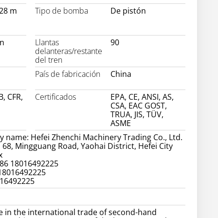
628 m
Tipo de bomba
De pistón
on
Llantas
90
delanteras/restante
del tren
País de fabricación
China
B, CFR,
Certificados
EPA, CE, ANSI, AS,
CSA, EAC GOST,
TRUA, JIS, TÜV,
ASME
 name: Hefei Zhenchi Machinery Trading Co., Ltd.
 68, Mingguang Road, Yaohai District, Hefei City
x
86 18016492225
 18016492225
016492225
e in the international trade of second-hand