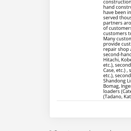
construction
hand constr
have been in
served thou
partners ar
of customers
customers to
Many custom
provide cust
repair shop
second-hand 
Hitachi, Kob
etc.), secon
Case, etc.) 
etc.), secon
Shandong Lin
Bomag, Inger
loaders (Cate
(Tadano, Kat