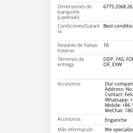
Dimensiones de
6775.2068.2
transporte
(LaxAnxAl)
Condiciones/Garant
Best conditi
ía
Restante de llantas
10
traseras
Términos de
DDP, FAS, FO
entrega
CIF, EXW
Accesorios
Our company
Address: No.
Contact: Feli
Whatsapp: +
Mobile: +86
WeChat: 18
Accesorios
Enganche
Más información
We specializ