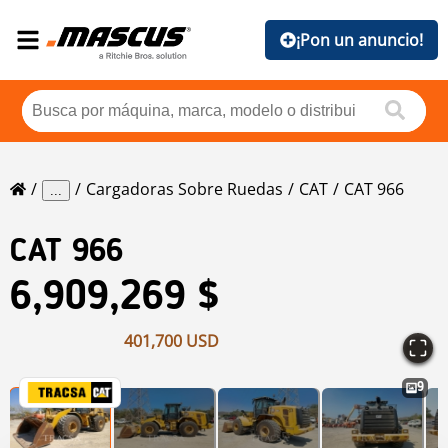
¡Pon un anuncio!
Cargadoras Sobre Ruedas
CAT
CAT 966
...
CAT
966
6,909,269 $
401,700 USD
9