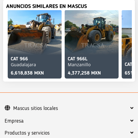
ANUNCIOS SIMILARES EN MASCUS
CAT 966
CAT 966L
Guadalajara
Manzanillo
CAT 9
6,618,838 MXN
4,377,258 MXN
651,1
Mascus sitios locales
Empresa
Productos y servicios