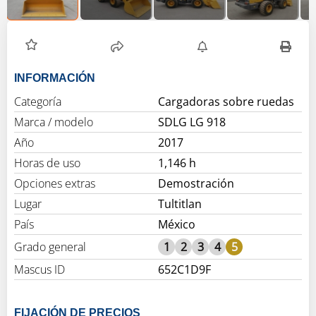
INFORMACIÓN
Categoría
Cargadoras sobre ruedas
Marca / modelo
SDLG LG 918
Año
2017
Horas de uso
1,146 h
Opciones extras
Demostración
Lugar
Tultitlan
País
México
Grado general
1
2
3
4
5
Mascus ID
652C1D9F
FIJACIÓN DE PRECIOS