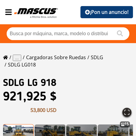
¡Pon un anuncio!
Cargadoras Sobre Ruedas
SDLG
...
SDLG LG018
SDLG
LG 918
921,925 $
53,800 USD
15