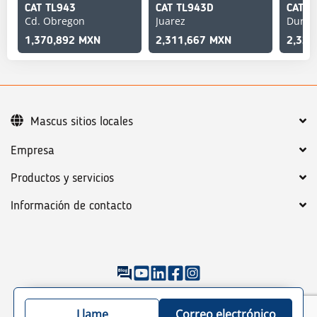
CAT TL943
CAT TL943D
CAT T
Cd. Obregon
Juarez
Duran
1,370,892 MXN
2,311,667 MXN
2,320
Mascus sitios locales
Empresa
Productos y servicios
Información de contacto
©
2026
Mascus
Condiciones generales
Política de Privacidad
Llame
Correo electrónico