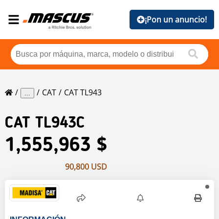
¡Pon un anuncio!
CAT
CAT TL943
...
CAT
TL943C
1,555,963 $
90,800 USD