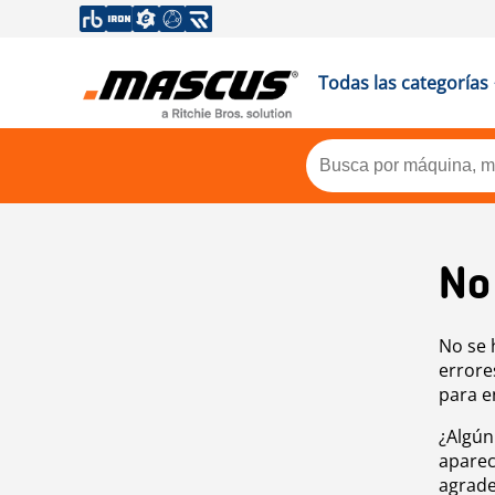
Todas las categorías
No
No se 
errore
para e
¿Algún
aparec
agrade