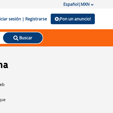
Español
|
MXN
iciar sesión | Registrarse
¡Pon un anuncio!
Buscar
na
web
que