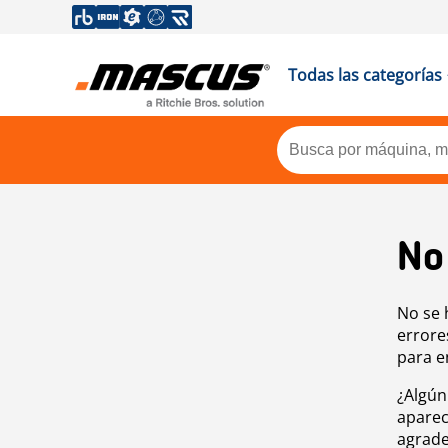
Todas las categorías
No
No se 
errore
para e
¿Algún
aparec
agrade