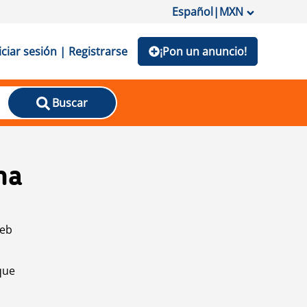
Español
|
MXN
iciar sesión | Registrarse
¡Pon un anuncio!
Buscar
na
web
que