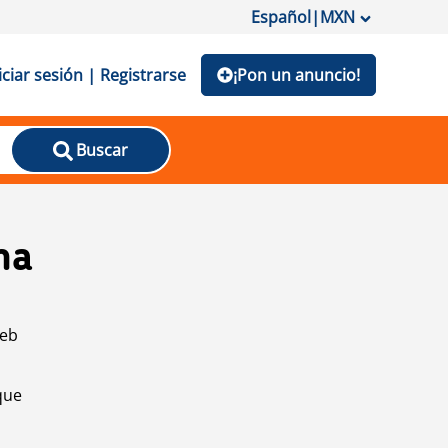
Español
|
MXN
iciar sesión | Registrarse
¡Pon un anuncio!
Buscar
na
web
que