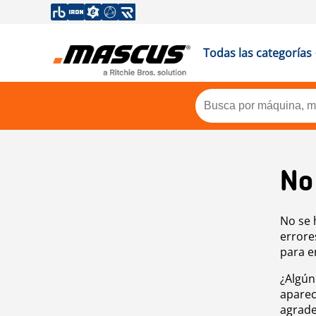
Todas las categorías
No
No se 
errore
para e
¿Algún
aparec
agrade