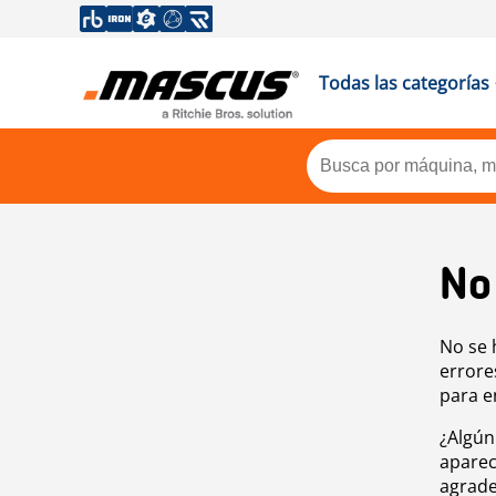
Todas las categorías
No
No se 
errore
para e
¿Algún
aparec
agrade