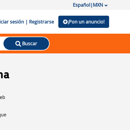
Español
|
MXN
iciar sesión | Registrarse
¡Pon un anuncio!
Buscar
na
web
que