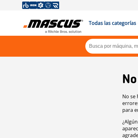
Todas las categorías
No
No se 
errore
para e
¿Algún
aparec
agrade