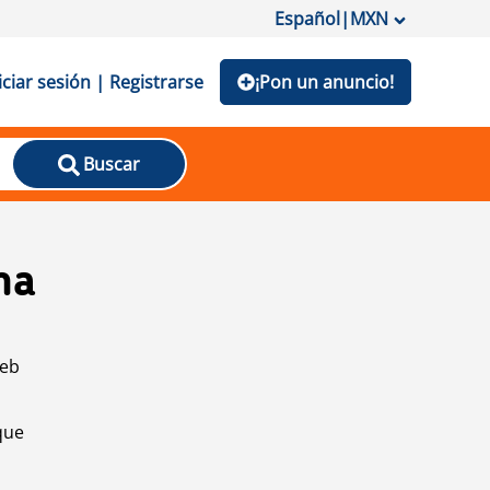
Español
|
MXN
iciar sesión | Registrarse
¡Pon un anuncio!
Buscar
na
web
que