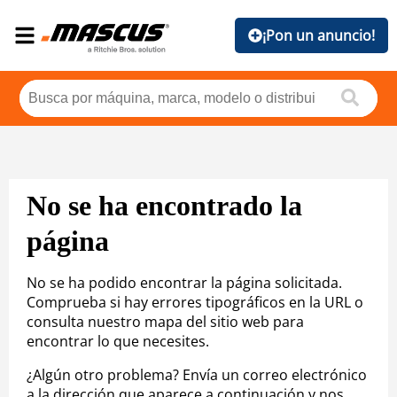
¡Pon un anuncio!
No se ha encontrado la
página
No se ha podido encontrar la página solicitada.
Comprueba si hay errores tipográficos en la URL o
consulta nuestro mapa del sitio web para
encontrar lo que necesites.
¿Algún otro problema? Envía un correo electrónico
a la dirección que aparece a continuación y nos