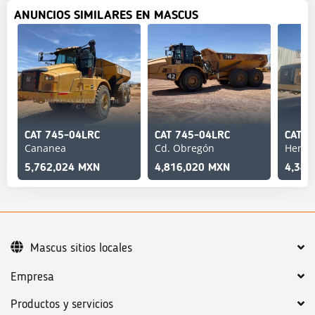
ANUNCIOS SIMILARES EN MASCUS
CAT 745-04LRC
CAT 745-04LRC
CAT 7
Cananea
Cd. Obregón
Hermo
5,762,024 MXN
4,816,020 MXN
4,386
Mascus sitios locales
Empresa
Productos y servicios