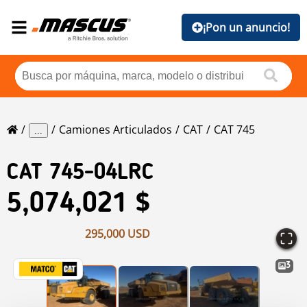
¡Pon un anuncio!
Camiones Articulados
CAT
CAT 745
...
CAT
745-04LRC
5,074,021 $
295,000 USD
3