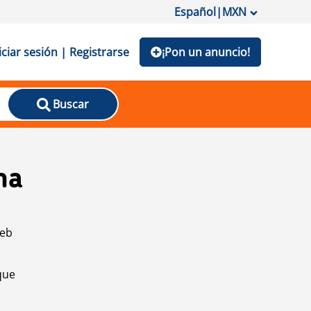
Español
|
MXN
iciar sesión | Registrarse
¡Pon un anuncio!
Buscar
na
web
que