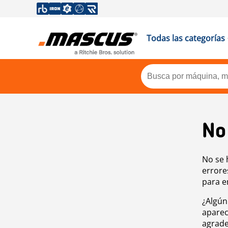
Todas las categorías
No
No se 
errore
para e
¿Algún
aparec
agrade