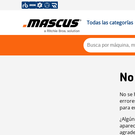
Todas las categorías
No
No se 
errore
para e
¿Algún
aparec
agrade