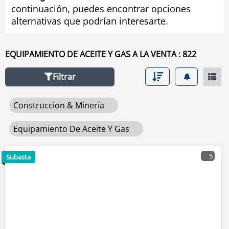
continuación, puedes encontrar opciones
usado de equipamiento de aceite y gas seleccionando
alternativas que podrían interesarte.
los filtros en la herramienta de navegación situada en el
lado izquierdo.
EQUIPAMIENTO DE ACEITE Y GAS A LA VENTA : 822
Filtrar
Construccion & Minería
Equipamiento De Aceite Y Gas
5
Subasta