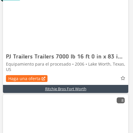
PJ Trailers Trailers 7000 lb 16 ft 0 in x 83 in T/A M
Equipamiento para el procesado • 2006 • Lake Worth, Texas,
US
Haga una oferta
Ritchie Bros Fort Worth
8