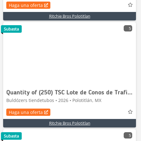
Haga una oferta
Ritchie Bros Polotitlan
5
Subasta
Quantity of (250) TSC Lote de Conos de Trafico (S
Buldózers tiendetubos • 2026 • Polotitlán, MX
Haga una oferta
Ritchie Bros Polotitlan
5
Subasta