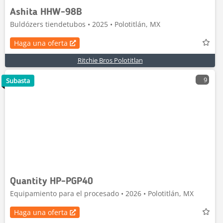
Ashita HHW-98B
Buldózers tiendetubos • 2025 • Polotitlán, MX
Haga una oferta
Ritchie Bros Polotitlan
9
Subasta
Quantity HP-PGP40
Equipamiento para el procesado • 2026 • Polotitlán, MX
Haga una oferta