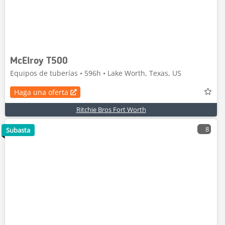
McElroy T500
Equipos de tuberías • 596h • Lake Worth, Texas, US
Haga una oferta
Ritchie Bros Fort Worth
8
Subasta