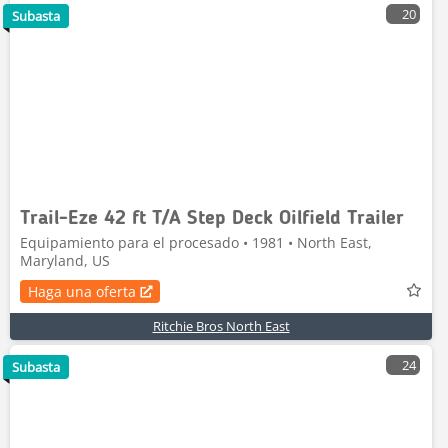
20
Subasta
Trail-Eze 42 ft T/A Step Deck Oilfield Trailer
Equipamiento para el procesado • 1981 • North East,
Maryland, US
Haga una oferta
Ritchie Bros North East
24
Subasta