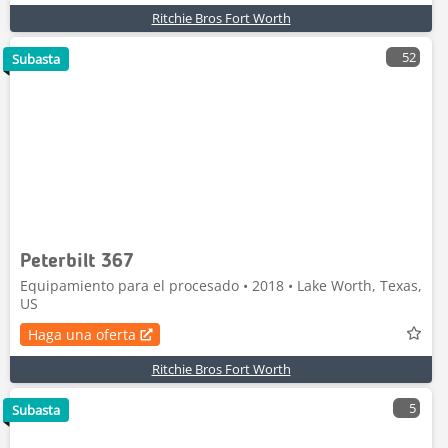
Ritchie Bros Fort Worth
52
Subasta
Peterbilt 367
Equipamiento para el procesado • 2018 • Lake Worth, Texas,
US
Haga una oferta
Ritchie Bros Fort Worth
5
Subasta