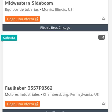
Midwestern Sideboom
Equipos de tuberías • Morris, Illinois, US
Haga una oferta
Ritchie Bros Chicago
4
Subasta
Faulhaber 3557P0362
Motores industriales • Chambersburg, Pennsylvania, US
Haga una oferta