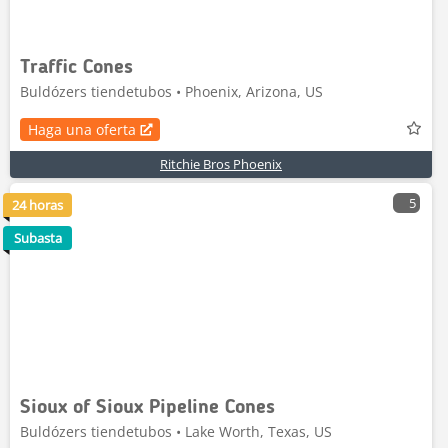
Traffic Cones
Buldózers tiendetubos • Phoenix, Arizona, US
Haga una oferta
Ritchie Bros Phoenix
5
24 horas
Subasta
Sioux of Sioux Pipeline Cones
Buldózers tiendetubos • Lake Worth, Texas, US