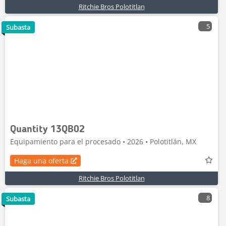
Ritchie Bros Polotitlan
5
Subasta
Quantity 13QB02
Equipamiento para el procesado • 2026 • Polotitlán, MX
Haga una oferta
Ritchie Bros Polotitlan
8
Subasta