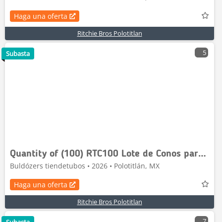
Haga una oferta
Ritchie Bros Polotitlan
5
Subasta
Quantity of (100) RTC100 Lote de Conos para Trafi
Buldózers tiendetubos • 2026 • Polotitlán, MX
Haga una oferta
Ritchie Bros Polotitlan
7