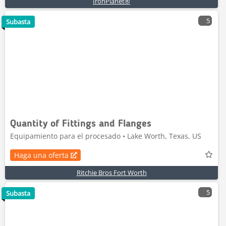
IronPlanet®
5
Subasta
Quantity of Fittings and Flanges
Equipamiento para el procesado • Lake Worth, Texas, US
Haga una oferta
Ritchie Bros Fort Worth
5
Subasta