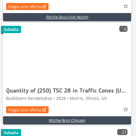
Haga una oferta
Ritchie Bros Fort Worth
6
Subasta
Quantity of (250) TSC 28 in Traffic Cones (Unused
Buldózers tiendetubos • 2026 • Morris, Illinois, US
Haga una oferta
Ritchie Bros Chicago
27
Subasta