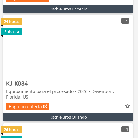
Ritchie Bros Phoenix
5
24 horas
Subasta
KJ K084
Equipamiento para el procesado • 2026 • Davenport,
Florida, US
Haga una oferta
Ritchie Bros Orlando
1
24 horas