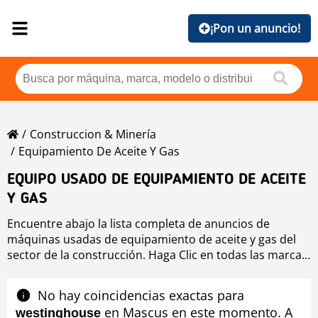
¡Pon un anuncio!
Construccion & Minería
Equipamiento De Aceite Y Gas
EQUIPO USADO DE EQUIPAMIENTO DE ACEITE
Y GAS
Encuentre abajo la lista completa de anuncios de
máquinas usadas de equipamiento de aceite y gas del
sector de la construcción. Haga Clic en todas las marcas
de equipo usado equipamiento de aceite y gas si quiere
comprobar las máquinas usadas disponibles de
No hay coincidencias exactas para
equipamiento de aceite y gas ordenadas por marca o si
en Mascus en este momento. A
westinghouse
desea mejorar los resultados de búsqueda de equipo