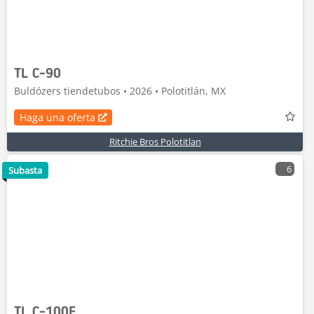
TL C-90
Buldózers tiendetubos • 2026 • Polotitlán, MX
Haga una oferta
Ritchie Bros Polotitlan
6
Subasta
TL C-100E