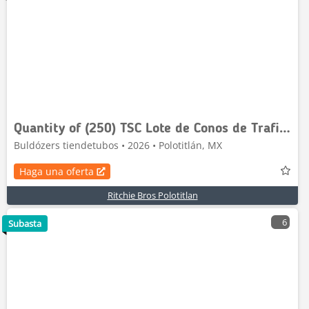
Quantity of (250) TSC Lote de Conos de Trafico (S
Buldózers tiendetubos • 2026 • Polotitlán, MX
Haga una oferta
Ritchie Bros Polotitlan
6
Subasta