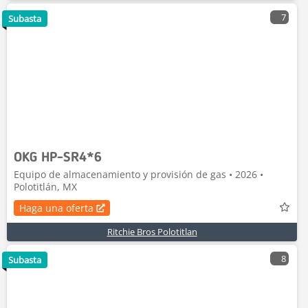
7
Subasta
OKG HP-SR4*6
Equipo de almacenamiento y provisión de gas • 2026 •
Polotitlán, MX
Haga una oferta
Ritchie Bros Polotitlan
8
Subasta