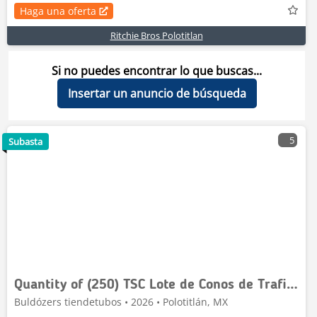
Haga una oferta
Ritchie Bros Polotitlan
Si no puedes encontrar lo que buscas...
Insertar un anuncio de búsqueda
5
Subasta
Quantity of (250) TSC Lote de Conos de Trafico (S
Buldózers tiendetubos • 2026 • Polotitlán, MX