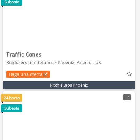
Subasta
Traffic Cones
Buldózers tiendetubos • Phoenix, Arizona, US
Haga una oferta
Ritchie Bros Phoenix
1
24 horas
Subasta