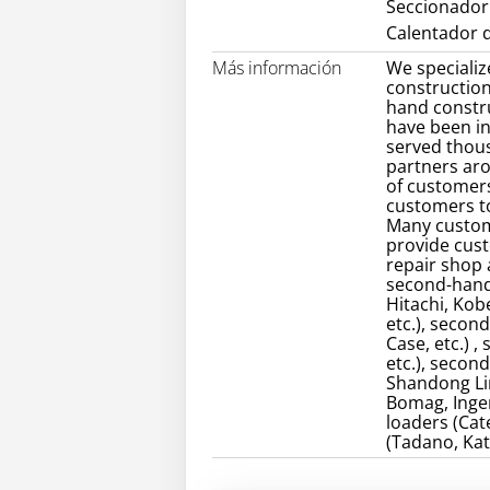
Seccionador
Calentador d
Más información
We specializ
construction
hand constr
have been in
served thou
partners ar
of customers
customers to
Many custom
provide cust
repair shop
second-hand 
Hitachi, Kob
etc.), secon
Case, etc.) 
etc.), secon
Shandong Lin
Bomag, Inger
loaders (Cate
(Tadano, Kat