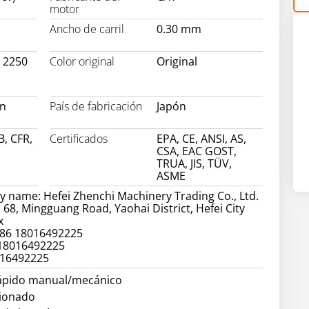
motor
Ancho de carril
0.30 mm
x 2250
Color original
Original
on
País de fabricación
Japón
B, CFR,
Certificados
EPA, CE, ANSI, AS,
CSA, EAC GOST,
TRUA, JIS, TÜV,
ASME
 name: Hefei Zhenchi Machinery Trading Co., Ltd.
 68, Mingguang Road, Yaohai District, Hefei City
x
86 18016492225
 18016492225
016492225
ápido manual/mecánico
cionado