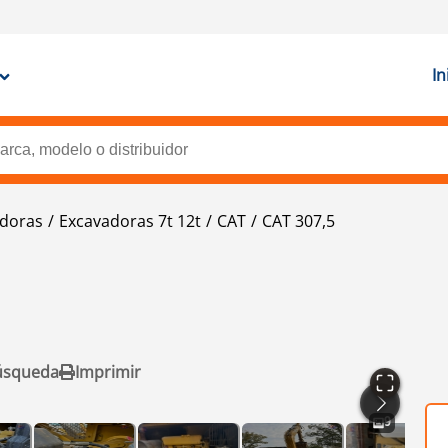
In
doras
Excavadoras 7t 12t
CAT
CAT 307,5
úsqueda
Imprimir
9