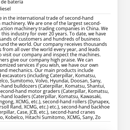
 de batería
iesel
e in the international trade of second-hand
 machinery. We are one of the largest second-
uction machinery trading companies in China. We
 this industry for over 20 years. To date, we have
sands of customers and hundreds of business
ound the world. Our company receives thousands
 from all over the world every year, and leads
 visit our company and inspect the machines.
ers give our company high praise. We can
omized services if you wish, we have our own
 and mechanics. Our main products include
excavators (including Caterpillar, Komatsu,
elco, Sumitomo, Volvo, Hyundai, Doosan, Sany,
d-hand bulldozers (Caterpillar, Komatsu, Shantui,
, second-hand motor graders (Caterpillar, Komatsu,
d-hand loaders (Caterpillar, Komatsu, Kawasaki,
gong, XCMG, etc.), second-hand rollers (Dynapex,
soll Rand, XCMG, etc.) etc.), second-hand backhoe
rpillar, Case, JCB, etc.), second-hand cranes
o, Kobelco, Hitachi Sumitomo, XCMG, Sany, Zo