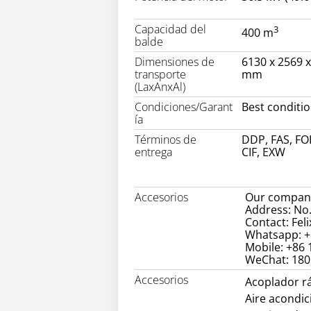
Capacidad del
3
400 m
balde
Dimensiones de
6130 x 2569 
transporte
mm
(LaxAnxAl)
Condiciones/Garant
Best conditi
ía
Términos de
DDP, FAS, FO
entrega
CIF, EXW
Accesorios
Our company
Address: No.
Contact: Feli
Whatsapp: +
Mobile: +86
WeChat: 18
Accesorios
Acoplador r
Aire acondi