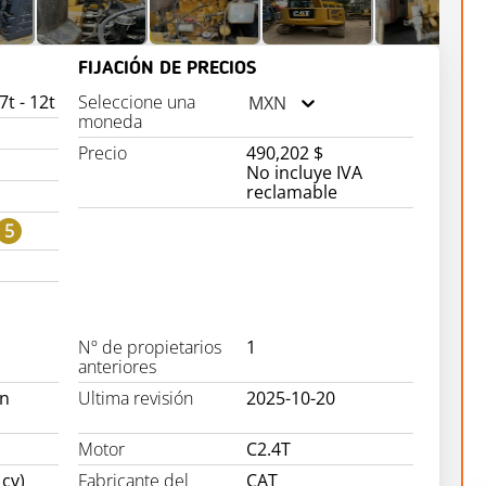
FIJACIÓN DE PRECIOS
t - 12t
Seleccione una
MXN
moneda
Precio
490,202 $
No incluye IVA
reclamable
5
Nº de propietarios
1
anteriores
on
Ultima revisión
2025-10-20
Motor
C2.4T
 cv)
Fabricante del
CAT