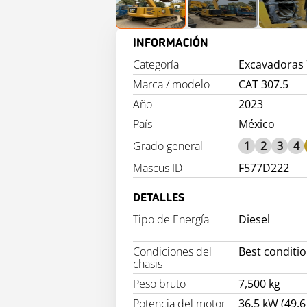
INFORMACIÓN
Categoría
Excavadoras 7
Marca / modelo
CAT 307.5
Año
2023
País
México
Grado general
1
2
3
4
Mascus ID
F577D222
DETALLES
Tipo de Energía
Diesel
Condiciones del
Best conditi
chasis
Peso bruto
7,500 kg
Potencia del motor
36.5 kW (49.6