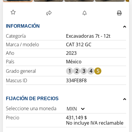
INFORMACIÓN
Categoría
Excavadoras 7t - 12t
Marca / modelo
CAT 312 GC
Año
2023
País
México
Grado general
1
2
3
4
5
Mascus ID
334FE8F8
FIJACIÓN DE PRECIOS
Seleccione una moneda
MXN
Precio
431,149 $
No incluye IVA reclamable