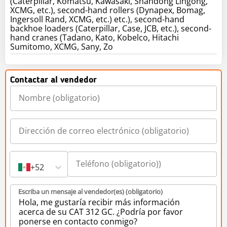
(Caterpillar, Komatsu, Kawasaki, Shandong Lingong,
XCMG, etc.), second-hand rollers (Dynapex, Bomag,
Ingersoll Rand, XCMG, etc.) etc.), second-hand
backhoe loaders (Caterpillar, Case, JCB, etc.), second-
hand cranes (Tadano, Kato, Kobelco, Hitachi
Sumitomo, XCMG, Sany, Zo
Contactar al vendedor
+52
Escriba un mensaje al vendedor(es) (obligatorio)