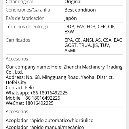
Color original
Original
Condiciones/Garantía
Best condition
País de fabricación
Japón
Términos de entrega
DDP, FAS, FOB, CFR, CIF,
EXW
Certificados
EPA, CE, ANSI, AS, CSA, EAC
GOST, TRUA, JIS, TÜV,
ASME
Accesorios
Our company name: Hefei Zhenchi Machinery Trading
Co., Ltd.
Address: No. 68, Mingguang Road, Yaohai District,
Hefei City
Contact: Felix
Whatsapp: +86 18016492225
Mobile: +86 18016492225
WeChat: 18016492225
Accesorios
Acoplador rápido automático/hidráulico
Acoplador rápido manual/mecánico