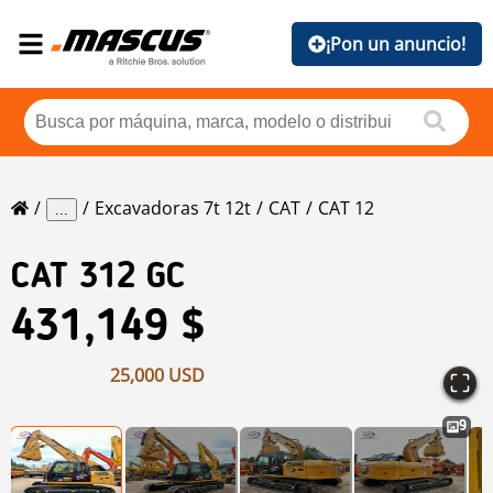
¡Pon un anuncio!
Excavadoras 7t 12t
CAT
CAT 12
...
CAT
312 GC
431,149 $
25,000 USD
9