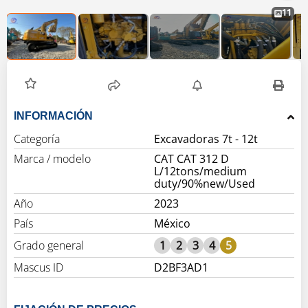
11
INFORMACIÓN
Categoría
Excavadoras 7t - 12t
Marca / modelo
CAT CAT 312 D
L/12tons/medium
duty/90%new/Used
Año
2023
País
México
Grado general
1
2
3
4
5
Mascus ID
D2BF3AD1