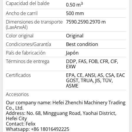
Capacidad del balde
3
0.50 m
Ancho de carril
500 mm
Dimensiones de transporte
7590.2590.2970 m
(LaxAnxAl)
Color original
Original
Condiciones/Garantía
Best condition
País de fabricación
Japón
Términos de entrega
DDP, FAS, FOB, CFR, CIF,
EXW
Certificados
EPA, CE, ANSI, AS, CSA, EAC
GOST, TRUA, JIS, TÜV,
ASME
Accesorios
Our company name: Hefei Zhenchi Machinery Trading
Co., Ltd.
Address: No. 68, Mingguang Road, Yaohai District,
Hefei City
Contact: Felix
Whatsapp: +86 18016492225