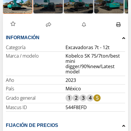
INFORMACIÓN
Categoría
Excavadoras 7t - 12t
Marca / modelo
Kobelco SK 75/7ton/best
mini
digger/90%new/Latest
model
Año
2023
País
México
Grado general
1
2
3
4
5
Mascus ID
544F8EFD
FIJACIÓN DE PRECIOS