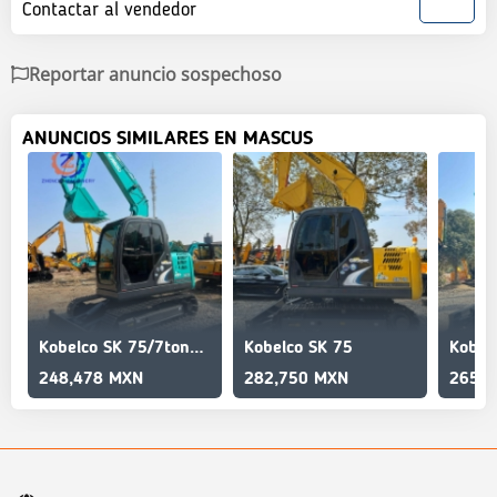
Contactar al vendedor
Reportar anuncio sospechoso
ANUNCIOS SIMILARES EN MASCUS
Kobelco SK 75/7tons/mini sized/Quality assured/90%new
Kobelco SK 75
248,478 MXN
282,750 MXN
265,6