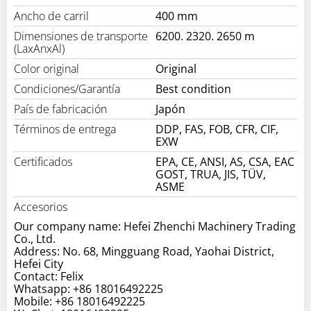
Ancho de carril
400 mm
Dimensiones de transporte
6200. 2320. 2650 m
(LaxAnxAl)
Color original
Original
Condiciones/Garantía
Best condition
País de fabricación
Japón
Términos de entrega
DDP, FAS, FOB, CFR, CIF,
EXW
Certificados
EPA, CE, ANSI, AS, CSA, EAC
GOST, TRUA, JIS, TÜV,
ASME
Accesorios
Our company name: Hefei Zhenchi Machinery Trading
Co., Ltd.
Address: No. 68, Mingguang Road, Yaohai District,
Hefei City
Contact: Felix
Whatsapp: +86 18016492225
Mobile: +86 18016492225