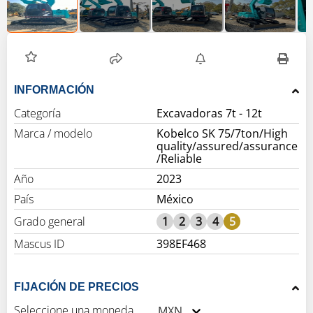
INFORMACIÓN
Categoría
Excavadoras 7t - 12t
Marca / modelo
Kobelco SK 75/7ton/High
quality/assured/assurance
/Reliable
Año
2023
País
México
Grado general
1
2
3
4
5
Mascus ID
398EF468
FIJACIÓN DE PRECIOS
Seleccione una moneda
MXN