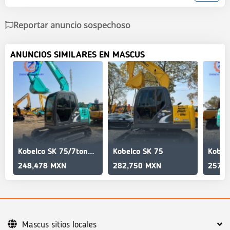
Reportar anuncio sospechoso
ANUNCIOS SIMILARES EN MASCUS
Kobelco SK 75/7tons/mini sized/Quality assured/90%new
Kobelco SK 75
248,478 MXN
282,750 MXN
257,0
Mascus sitios locales