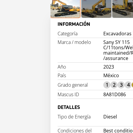
INFORMACIÓN
Categoría
Excavadoras 7
Marca / modelo
Sany SY 115
C/11tons/Wel
maintained/R
/assurance
Año
2023
País
México
Grado general
1
2
3
4
Mascus ID
8A81D086
DETALLES
Tipo de Energía
Diesel
Condiciones del
Best conditi