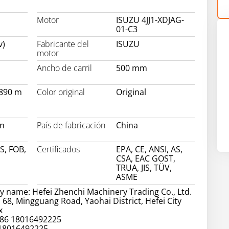
Motor
ISUZU 4JJ1-XDJAG-
01-C3
v)
Fabricante del
ISUZU
motor
Ancho de carril
500 mm
2890 m
Color original
Original
on
País de fabricación
China
S, FOB,
Certificados
EPA, CE, ANSI, AS,
CSA, EAC GOST,
TRUA, JIS, TÜV,
ASME
 name: Hefei Zhenchi Machinery Trading Co., Ltd.
 68, Mingguang Road, Yaohai District, Hefei City
x
86 18016492225
 18016492225