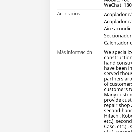
WeChat: 18
Accesorios
Acoplador r
Acoplador r
Aire acondi
Seccionador
Calentador d
Más información
We specializ
construction
hand constr
have been in
served thou
partners ar
of customers
customers to
Many custom
provide cust
repair shop
second-hand 
Hitachi, Kob
etc.), secon
Case, etc.) 
etc.), secon