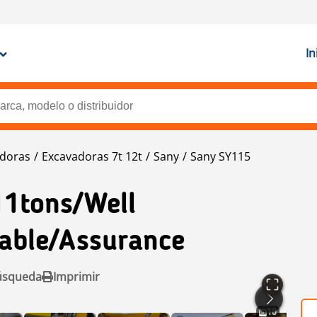
In
doras
Excavadoras 7t 12t
Sany
Sany SY115
11tons/Well
iable/assurance
úsqueda
Imprimir
10