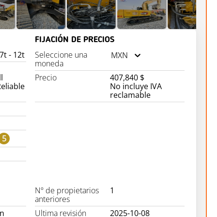
FIJACIÓN DE PRECIOS
t - 12t
Seleccione una
MXN
moneda
l
Precio
407,840 $
eliable
No incluye IVA
reclamable
5
Nº de propietarios
1
anteriores
on
Ultima revisión
2025-10-08