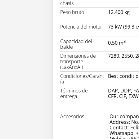
chasis
Peso bruto
12,400 kg
Potencia del motor
73 kW (99.3 c
Capacidad del
3
0.50 m
balde
Dimensiones de
7280. 2550. 
transporte
(LaxAnxAl)
Condiciones/Garant
Best conditi
ía
Términos de
DAP, DDP, FA
entrega
CFR, CIF, EXW
Accesorios
Our company
Address: No.
Contact: Feli
Whatsapp: +
Mobile: +86