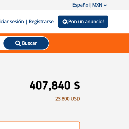
Español
|
MXN
iciar sesión | Registrarse
¡Pon un anuncio!
Buscar
407,840 $
23,800 USD