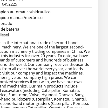
016492225
ápido automático/hidráulico
ápido manual/mecánico
cionado
 de batería
iesel
e in the international trade of second-hand
 machinery. We are one of the largest second-
uction machinery trading companies in China. We
 this industry for over 20 years. To date, we have
sands of customers and hundreds of business
ound the world. Our company receives thousands
 from all over the world every year, and leads
 visit our company and inspect the machines.
ers give our company high praise. We can
omized services if you wish, we have our own
 and mechanics. Our main products include
excavators (including Caterpillar, Komatsu,
elco, Sumitomo, Volvo, Hyundai, Doosan, Sany,
d-hand bulldozers (Caterpillar, Komatsu, Shantui,
, second-hand motor graders (Caterpillar, Komatsu,
d-hand loaders (Caterpillar, Komatsu, Kawasaki,