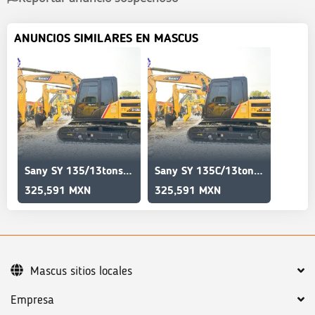
ANUNCIOS SIMILARES EN MASCUS
Sany SY 135/13tons/assured/assurance/High/Best quality
Sany SY 135C/13tons/Used/Best/High quality/Latest model
325,591 MXN
325,591 MXN
Mascus sitios locales
Empresa