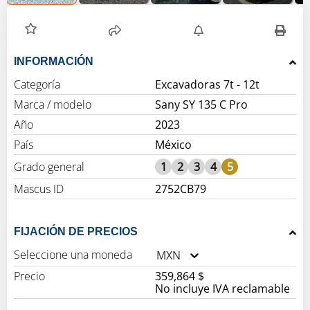
INFORMACIÓN
Categoría
Excavadoras 7t - 12t
Marca / modelo
Sany SY 135 C Pro
Año
2023
País
México
Grado general
1
2
3
4
5
Mascus ID
2752CB79
FIJACIÓN DE PRECIOS
Seleccione una moneda
MXN
Precio
359,864 $
No incluye IVA reclamable