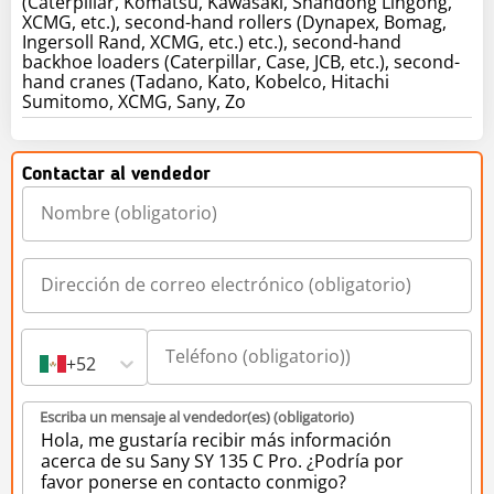
(Caterpillar, Komatsu, Kawasaki, Shandong Lingong,
XCMG, etc.), second-hand rollers (Dynapex, Bomag,
Ingersoll Rand, XCMG, etc.) etc.), second-hand
backhoe loaders (Caterpillar, Case, JCB, etc.), second-
hand cranes (Tadano, Kato, Kobelco, Hitachi
Sumitomo, XCMG, Sany, Zo
Contactar al vendedor
+52
Escriba un mensaje al vendedor(es) (obligatorio)