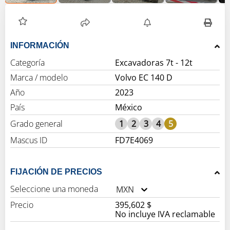
INFORMACIÓN
Categoría
Excavadoras 7t - 12t
Marca / modelo
Volvo EC 140 D
Año
2023
País
México
Grado general
1
2
3
4
5
Mascus ID
FD7E4069
FIJACIÓN DE PRECIOS
Seleccione una moneda
MXN
Precio
395,602 $
No incluye IVA reclamable