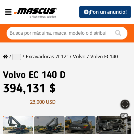
¡Pon un anuncio!
Excavadoras 7t 12t
Volvo
Volvo EC140
...
Volvo
EC 140 D
394,131 $
23,000 USD
8