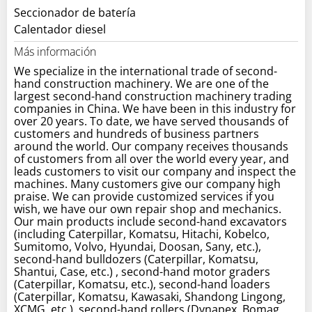
Seccionador de batería
Calentador diesel
Más información
We specialize in the international trade of second-
hand construction machinery. We are one of the
largest second-hand construction machinery trading
companies in China. We have been in this industry for
over 20 years. To date, we have served thousands of
customers and hundreds of business partners
around the world. Our company receives thousands
of customers from all over the world every year, and
leads customers to visit our company and inspect the
machines. Many customers give our company high
praise. We can provide customized services if you
wish, we have our own repair shop and mechanics.
Our main products include second-hand excavators
(including Caterpillar, Komatsu, Hitachi, Kobelco,
Sumitomo, Volvo, Hyundai, Doosan, Sany, etc.),
second-hand bulldozers (Caterpillar, Komatsu,
Shantui, Case, etc.) , second-hand motor graders
(Caterpillar, Komatsu, etc.), second-hand loaders
(Caterpillar, Komatsu, Kawasaki, Shandong Lingong,
XCMG, etc.), second-hand rollers (Dynapex, Bomag,