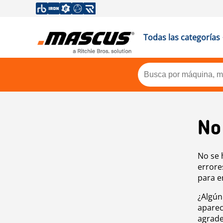
Todas las categorías
No
No se 
errore
para e
¿Algún
aparec
agrade