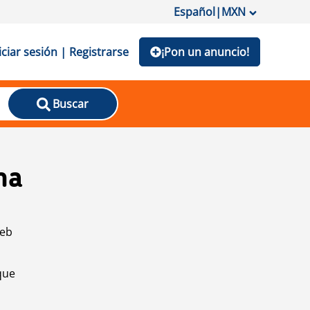
Español
|
MXN
iciar sesión | Registrarse
¡Pon un anuncio!
Buscar
na
web
que