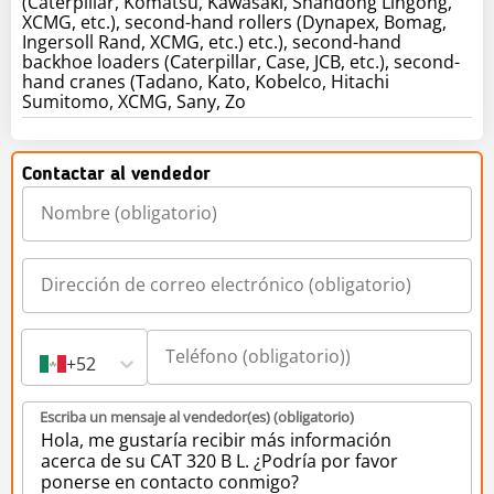
(Caterpillar, Komatsu, Kawasaki, Shandong Lingong,
XCMG, etc.), second-hand rollers (Dynapex, Bomag,
Ingersoll Rand, XCMG, etc.) etc.), second-hand
backhoe loaders (Caterpillar, Case, JCB, etc.), second-
hand cranes (Tadano, Kato, Kobelco, Hitachi
Sumitomo, XCMG, Sany, Zo
Contactar al vendedor
+52
Escriba un mensaje al vendedor(es) (obligatorio)