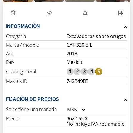
INFORMACIÓN
Categoría
Excavadoras sobre orugas
Marca / modelo
CAT 320 B L
Año
2018
País
México
Grado general
1
2
3
4
5
Mascus ID
742B49FE
FIJACIÓN DE PRECIOS
Seleccione una moneda
MXN
Precio
362,165 $
No incluye IVA reclamable