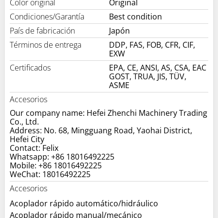
Color original
Original
Condiciones/Garantía
Best condition
País de fabricación
Japón
Términos de entrega
DDP, FAS, FOB, CFR, CIF,
EXW
Certificados
EPA, CE, ANSI, AS, CSA, EAC
GOST, TRUA, JIS, TÜV,
ASME
Accesorios
Our company name: Hefei Zhenchi Machinery Trading
Co., Ltd.
Address: No. 68, Mingguang Road, Yaohai District,
Hefei City
Contact: Felix
Whatsapp: +86 18016492225
Mobile: +86 18016492225
WeChat: 18016492225
Accesorios
Acoplador rápido automático/hidráulico
Acoplador rápido manual/mecánico