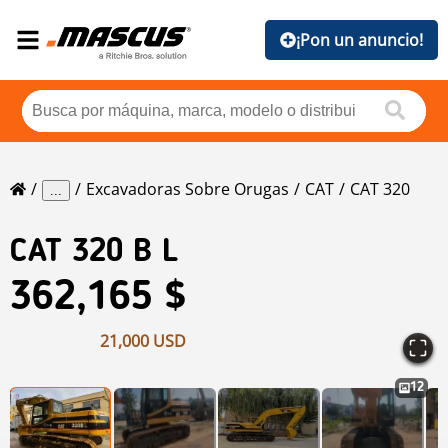
¡Pon un anuncio!
Excavadoras Sobre Orugas
CAT
CAT 320
...
CAT
320 B L
362,165 $
21,000 USD
12