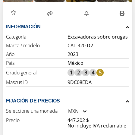
INFORMACIÓN
Categoría
Excavadoras sobre orugas
Marca / modelo
CAT 320 D2
Año
2023
País
México
Grado general
1
2
3
4
5
Mascus ID
9DC08EDA
FIJACIÓN DE PRECIOS
Seleccione una moneda
MXN
Precio
447,202 $
No incluye IVA reclamable