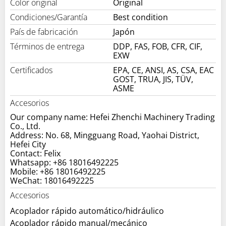
Color original
Original
Condiciones/Garantía
Best condition
País de fabricación
Japón
Términos de entrega
DDP, FAS, FOB, CFR, CIF,
EXW
Certificados
EPA, CE, ANSI, AS, CSA, EAC
GOST, TRUA, JIS, TÜV,
ASME
Accesorios
Our company name: Hefei Zhenchi Machinery Trading
Co., Ltd.
Address: No. 68, Mingguang Road, Yaohai District,
Hefei City
Contact: Felix
Whatsapp: +86 18016492225
Mobile: +86 18016492225
WeChat: 18016492225
Accesorios
Acoplador rápido automático/hidráulico
Acoplador rápido manual/mecánico