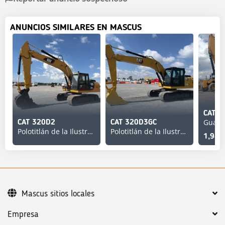
ANUNCIOS SIMILARES EN MASCUS
CAT 3
Guada
CAT 320D2
CAT 320D3GC
Polotitlán de la Ilustración
Polotitlán de la Ilustración
1,948
Mascus sitios locales
Empresa