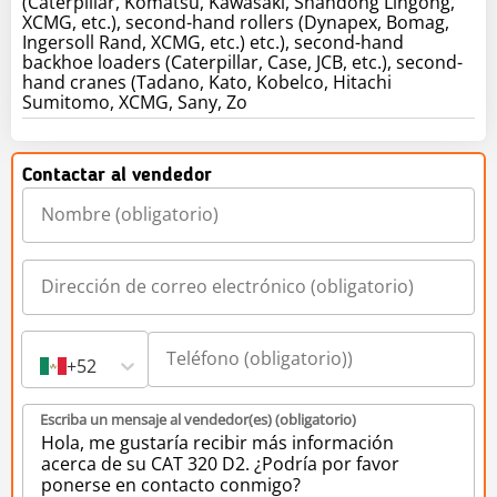
(Caterpillar, Komatsu, Kawasaki, Shandong Lingong,
XCMG, etc.), second-hand rollers (Dynapex, Bomag,
Ingersoll Rand, XCMG, etc.) etc.), second-hand
backhoe loaders (Caterpillar, Case, JCB, etc.), second-
hand cranes (Tadano, Kato, Kobelco, Hitachi
Sumitomo, XCMG, Sany, Zo
Contactar al vendedor
+52
Escriba un mensaje al vendedor(es) (obligatorio)