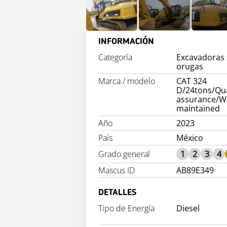
INFORMACIÓN
Categoría
Excavadoras
orugas
Marca / modelo
CAT 324
D/24tons/Qua
assurance/We
maintained
Año
2023
País
México
Grado general
1
2
3
4
Mascus ID
AB89E349
DETALLES
Tipo de Energía
Diesel