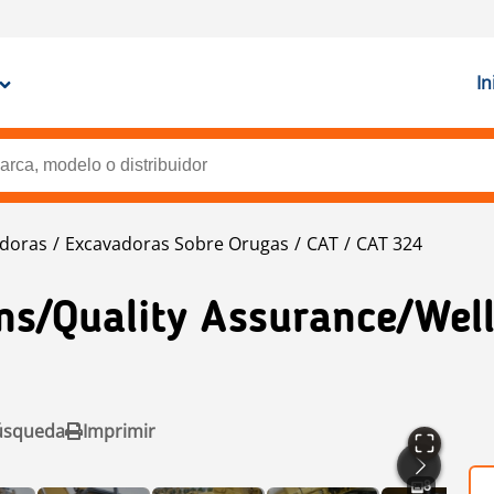
In
doras
Excavadoras Sobre Orugas
CAT
CAT 324
ns/Quality Assurance/Wel
úsqueda
Imprimir
8