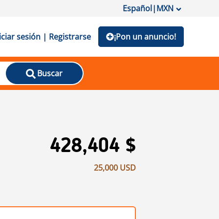
Español
|
MXN
iciar sesión | Registrarse
¡Pon un anuncio!
Buscar
l
428,404 $
25,000 USD