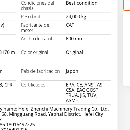
Condiciones del
Best condition
chasis
Peso bruto
24,000 kg
v)
Fabricante del
CAT
motor
Ancho de carril
600 mm
 3170 m
Color original
Original
on
País de fabricación
Japón
B, CFR,
Certificados
EPA, CE, ANSI, AS,
CSA, EAC GOST,
TRUA, JIS, TÜV,
ASME
 name: Hefei Zhenchi Machinery Trading Co., Ltd.
 68, Mingguang Road, Yaohai District, Hefei City
x
86 18016492225
 18016492225