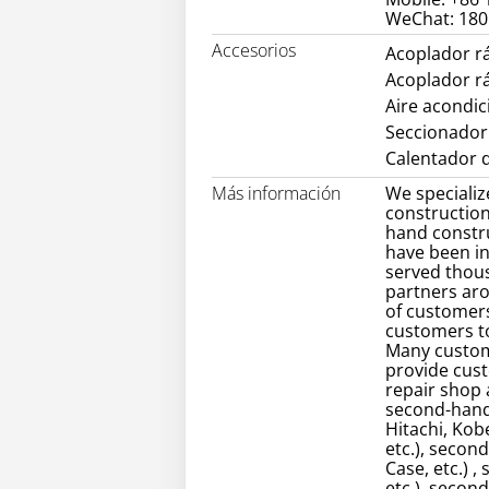
WeChat: 18
Accesorios
Acoplador r
Acoplador r
Aire acondi
Seccionador
Calentador d
Más información
We specializ
construction
hand constr
have been in
served thou
partners ar
of customers
customers to
Many custom
provide cust
repair shop
second-hand 
Hitachi, Kob
etc.), secon
Case, etc.) 
etc.), secon