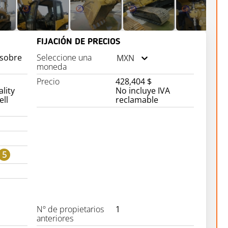
FIJACIÓN DE PRECIOS
 sobre
Seleccione una
MXN
moneda
Precio
428,404 $
lity
No incluye IVA
ll
reclamable
5
Nº de propietarios
1
anteriores