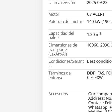
Ultima revisión
2025-09-23
Motor
C7 ACERT
Potencia del motor
140 kW (190 c
Capacidad del
3
1.30 m
balde
Dimensiones de
10060. 2990.
transporte
(LaxAnxAl)
Condiciones/Garant
Best conditi
ía
Términos de
DDP, FAS, FO
entrega
CIF, EXW
Accesorios
Our company
Address: No.
Contact: Feli
Whatsapp: +
Mobile: +86