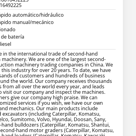
016492225
ápido automático/hidráulico
ápido manual/mecánico
cionado
 de batería
iesel
e in the international trade of second-hand
 machinery. We are one of the largest second-
uction machinery trading companies in China. We
 this industry for over 20 years. To date, we have
sands of customers and hundreds of business
ound the world. Our company receives thousands
 from all over the world every year, and leads
 visit our company and inspect the machines.
ers give our company high praise. We can
omized services if you wish, we have our own
 and mechanics. Our main products include
excavators (including Caterpillar, Komatsu,
elco, Sumitomo, Volvo, Hyundai, Doosan, Sany,
d-hand bulldozers (Caterpillar, Komatsu, Shantui,
, second-hand motor graders (Caterpillar, Komatsu,
d-hand loaders (Caterpillar, Komatsu, Kawasaki,