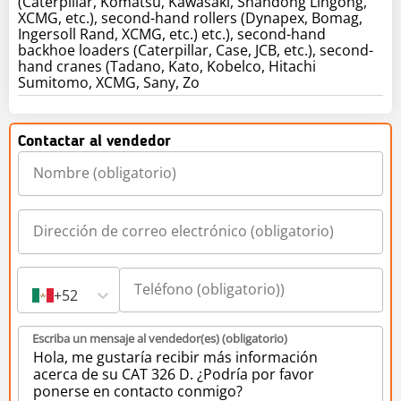
(Caterpillar, Komatsu, Kawasaki, Shandong Lingong,
XCMG, etc.), second-hand rollers (Dynapex, Bomag,
Ingersoll Rand, XCMG, etc.) etc.), second-hand
backhoe loaders (Caterpillar, Case, JCB, etc.), second-
hand cranes (Tadano, Kato, Kobelco, Hitachi
Sumitomo, XCMG, Sany, Zo
Contactar al vendedor
+52
Escriba un mensaje al vendedor(es) (obligatorio)