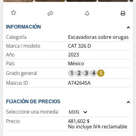
INFORMACIÓN
Categoría
Excavadoras sobre orugas
Marca / modelo
CAT 326 D
Año
2023
País
México
Grado general
1
2
3
4
5
Mascus ID
A742645A
FIJACIÓN DE PRECIOS
Seleccione una moneda
MXN
Precio
481,602 $
No incluye IVA reclamable