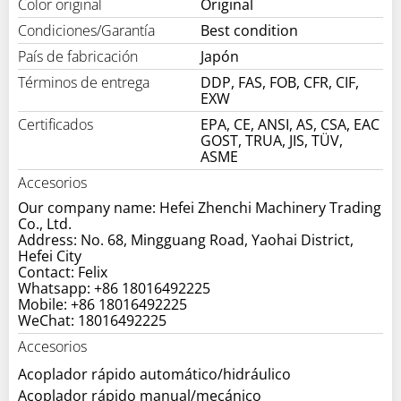
Color original
Original
Condiciones/Garantía
Best condition
País de fabricación
Japón
Términos de entrega
DDP, FAS, FOB, CFR, CIF,
EXW
Certificados
EPA, CE, ANSI, AS, CSA, EAC
GOST, TRUA, JIS, TÜV,
ASME
Accesorios
Our company name: Hefei Zhenchi Machinery Trading
Co., Ltd.
Address: No. 68, Mingguang Road, Yaohai District,
Hefei City
Contact: Felix
Whatsapp: +86 18016492225
Mobile: +86 18016492225
WeChat: 18016492225
Accesorios
Acoplador rápido automático/hidráulico
Acoplador rápido manual/mecánico