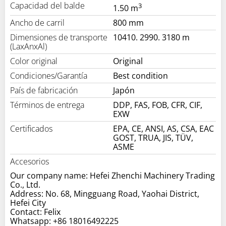
Capacidad del balde
3
1.50 m
Ancho de carril
800 mm
Dimensiones de transporte
10410. 2990. 3180 m
(LaxAnxAl)
Color original
Original
Condiciones/Garantía
Best condition
País de fabricación
Japón
Términos de entrega
DDP, FAS, FOB, CFR, CIF,
EXW
Certificados
EPA, CE, ANSI, AS, CSA, EAC
GOST, TRUA, JIS, TÜV,
ASME
Accesorios
Our company name: Hefei Zhenchi Machinery Trading
Co., Ltd.
Address: No. 68, Mingguang Road, Yaohai District,
Hefei City
Contact: Felix
Whatsapp: +86 18016492225