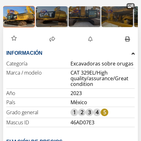
8
INFORMACIÓN
Categoría
Excavadoras sobre orugas
Marca / modelo
CAT 329EL/High
quality/assurance/Great
condition
Año
2023
País
México
Grado general
1
2
3
4
5
Mascus ID
46AD07E3