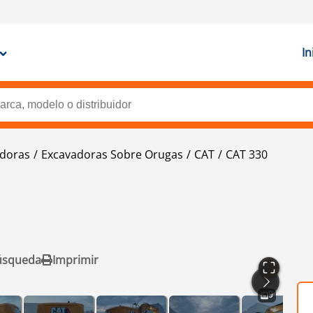
In
doras
Excavadoras Sobre Orugas
CAT
CAT 330
úsqueda
Imprimir
9