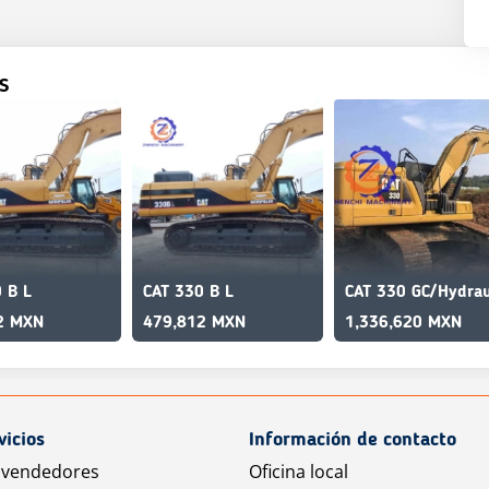
S
 B L
CAT 330 B L
2 MXN
479,812 MXN
1,336,620 MXN
vicios
Información de contacto
 vendedores
Oficina local