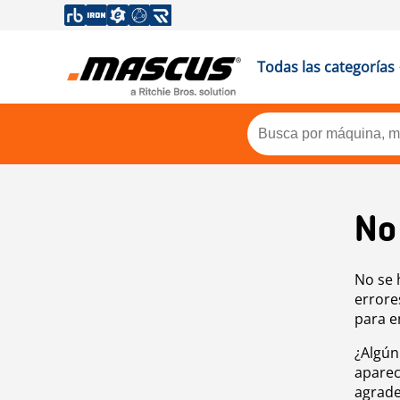
Todas las categorías
No
No se 
errore
para e
¿Algún
aparec
agrade