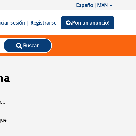
Español
|
MXN
iciar sesión | Registrarse
¡Pon un anuncio!
Buscar
na
web
que