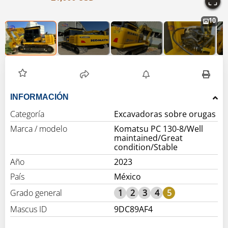
10
INFORMACIÓN
Categoría
Excavadoras sobre orugas
Marca / modelo
Komatsu PC 130-8/Well
maintained/Great
condition/Stable
Año
2023
País
México
Grado general
1
2
3
4
5
Mascus ID
9DC89AF4