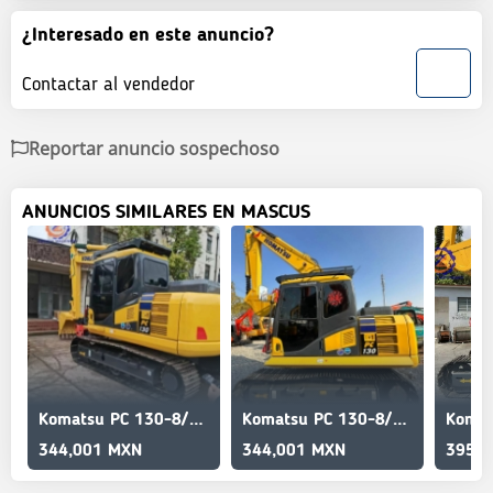
¿Interesado en este anuncio?
Contactar al vendedor
Reportar anuncio sospechoso
ANUNCIOS SIMILARES EN MASCUS
Komatsu PC 130-8/Well maintained/Great condition/Stable
Komatsu PC 130-8/Reliable quality/good price/90%new
344,001 MXN
344,001 MXN
395,6