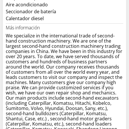
Aire acondicionado
Seccionador de batería
Calentador diesel
Más información
We specialize in the international trade of second-
hand construction machinery. We are one of the
largest second-hand construction machinery trading
companies in China. We have been in this industry for
over 20 years. To date, we have served thousands of
customers and hundreds of business partners
around the world. Our company receives thousands
of customers from all over the world every year, and
leads customers to visit our company and inspect the
machines. Many customers give our company high
praise. We can provide customized services if you
wish, we have our own repair shop and mechanics.
Our main products include second-hand excavators
(including Caterpillar, Komatsu, Hitachi, Kobelco,
Sumitomo, Volvo, Hyundai, Doosan, Sany, etc.),
second-hand bulldozers (Caterpillar, Komatsu,
Shantui, Case, etc.) , second-hand motor graders
(Caterpillar, Komatsu, etc.), second-hand loaders
(Caterpillar, Komatsu, Kawasaki, Shandong Lingong,