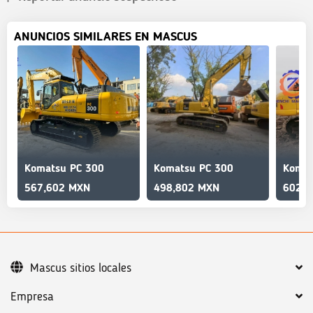
ANUNCIOS SIMILARES EN MASCUS
Komatsu PC 300
Komatsu PC 300
567,602 MXN
498,802 MXN
602,0
Mascus sitios locales
Empresa