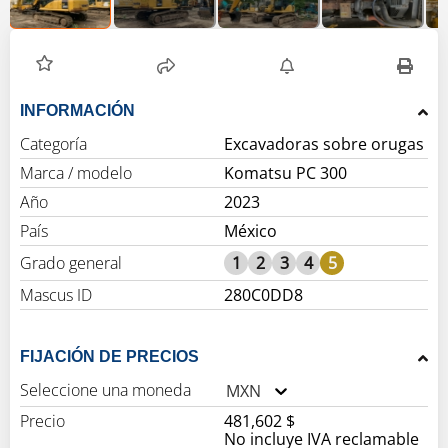
INFORMACIÓN
Categoría
Excavadoras sobre orugas
Marca / modelo
Komatsu PC 300
Año
2023
País
México
Grado general
1
2
3
4
5
Mascus ID
280C0DD8
FIJACIÓN DE PRECIOS
Seleccione una moneda
MXN
Precio
481,602 $
No incluye IVA reclamable