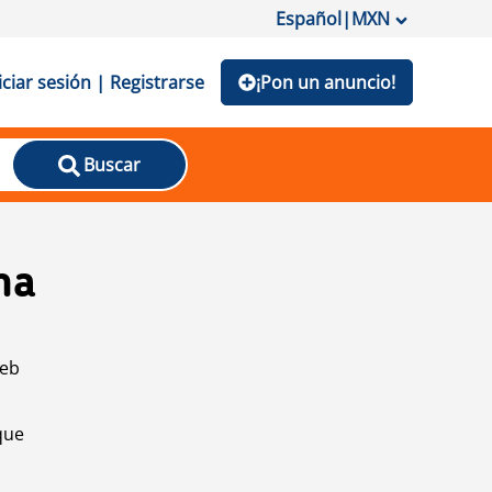
Español
|
MXN
iciar sesión | Registrarse
¡Pon un anuncio!
Buscar
na
web
que