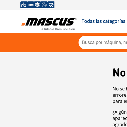
Todas las categorías
No
No se 
errore
para e
¿Algún
aparec
agrade