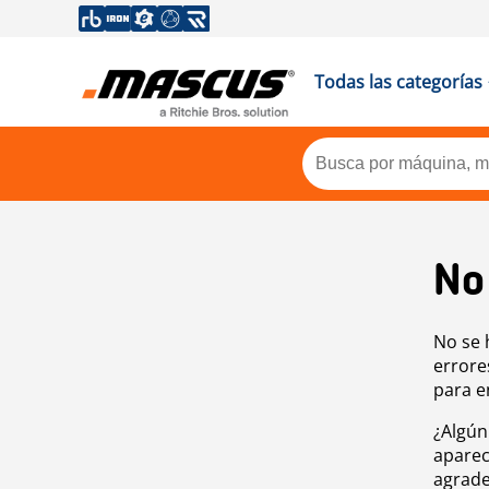
Todas las categorías
No
No se 
errore
para e
¿Algún
aparec
agrade