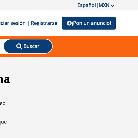
Español
|
MXN
iciar sesión | Registrarse
¡Pon un anuncio!
Buscar
na
web
que