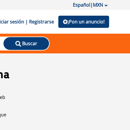
Español
|
MXN
iciar sesión | Registrarse
¡Pon un anuncio!
Buscar
na
web
que