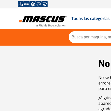
Todas las categorías
No
No se 
errore
para e
¿Algún
aparec
agrade