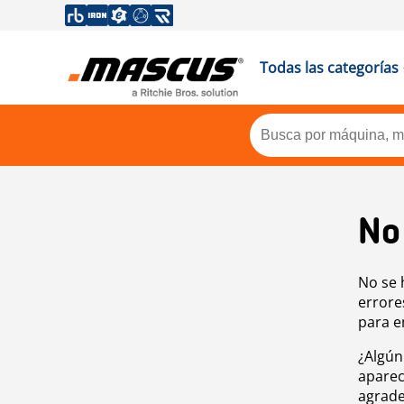
Todas las categorías
No
No se 
errore
para e
¿Algún
aparec
agrade