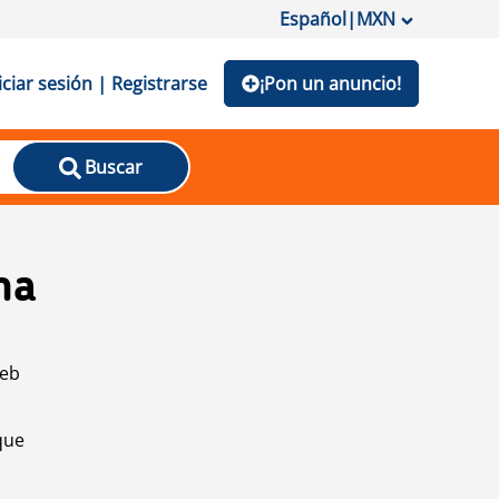
Español
|
MXN
iciar sesión | Registrarse
¡Pon un anuncio!
Buscar
na
web
que