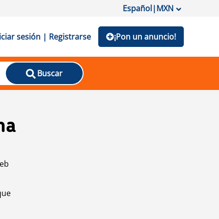
Español
|
MXN
iciar sesión | Registrarse
¡Pon un anuncio!
Buscar
na
web
que