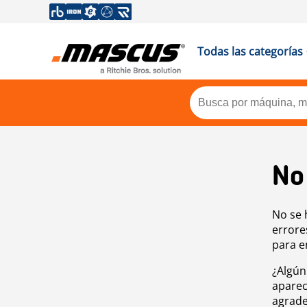
Todas las categorías
No
No se 
errore
para e
¿Algún
aparec
agrade