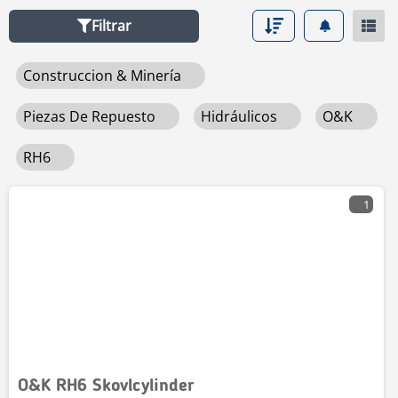
Filtrar
Construccion & Minería
Piezas De Repuesto
Hidráulicos
O&K
RH6
1
O&K RH6 Skovlcylinder