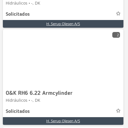
Hidráulicos • -, DK
Solicitados
H. Serup Olesen A/S
2
O&K RH6 6.22 Armcylinder
Hidráulicos • -, DK
Solicitados
H. Serup Olesen A/S