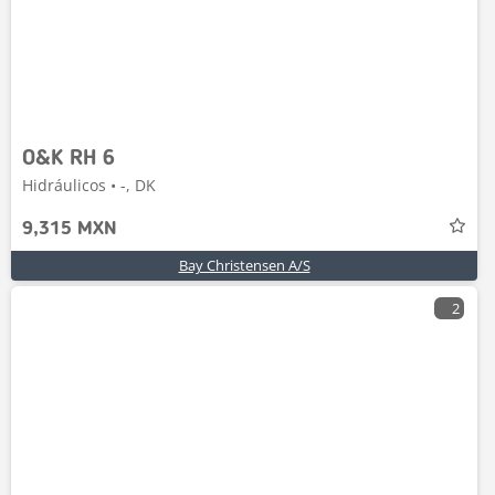
O&K RH 6
Hidráulicos • -, DK
9,315 MXN
Bay Christensen A/S
2