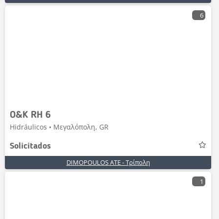
6
O&K RH 6
Hidráulicos • Μεγαλόπολη, GR
Solicitados
DIMOPOULOS ATE - Τρίπολη
1