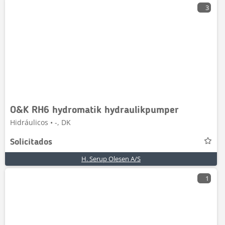
3
O&K RH6 hydromatik hydraulikpumper
Hidráulicos • -, DK
Solicitados
H. Serup Olesen A/S
1