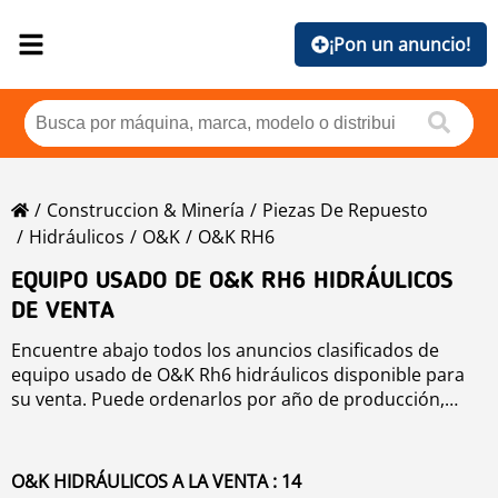
¡Pon un anuncio!
Construccion & Minería
Piezas De Repuesto
Hidráulicos
O&K
O&K RH6
EQUIPO USADO DE O&K RH6 HIDRÁULICOS
DE VENTA
Encuentre abajo todos los anuncios clasificados de
equipo usado de O&K Rh6 hidráulicos disponible para
su venta. Puede ordenarlos por año de producción,
precio, horas de uso o país. Para mejorar su búsqueda,
puede utilizar la herramienta de navegación de la
izquierda.
O&K HIDRÁULICOS A LA VENTA : 14