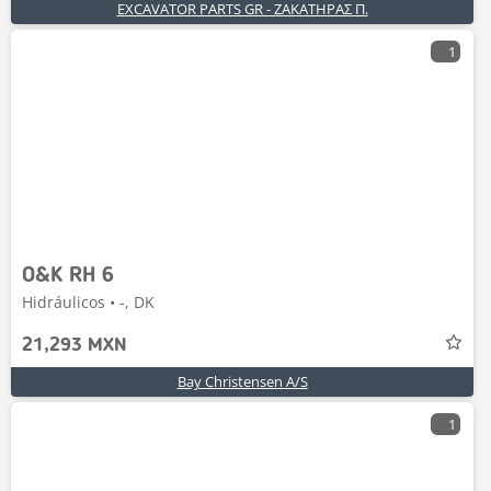
EXCAVATOR PARTS GR - ΖΑΚΑΤΗΡΑΣ Π.
1
O&K RH 6
Hidráulicos • -, DK
21,293 MXN
Bay Christensen A/S
1